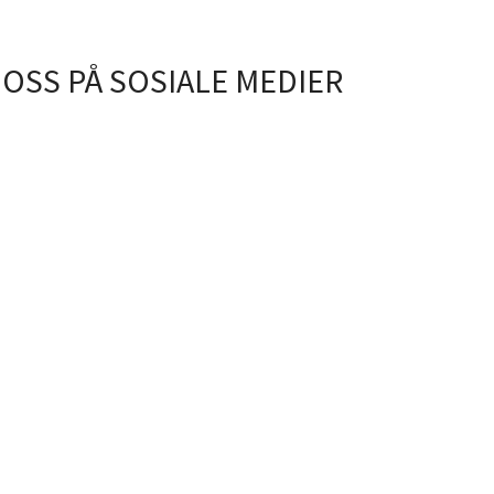
 OSS PÅ SOSIALE MEDIER
Om Fosen Fjordhotell
Vi er et vertskap som drifter
hotellet sammen med
medarbeiderene, som en stor
familie.