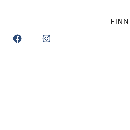
FINN
Kontakt
Nedre Årnes 5, 7170 Åfjord
resepsjon@fosenfjordhotel.no
+47 72 53 20 00