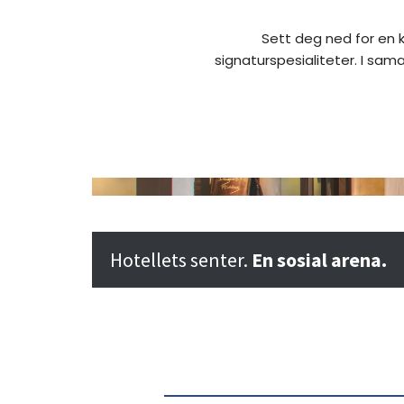
Lobby
snack
Sett deg ned for en ka
signaturspesialiteter. I sam
s
Hotellets senter.
En sosial arena.