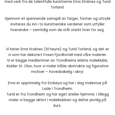
med verk fra de talentfulle kunstnerne Erna Stoknes og Turid
Torland.
Gjennom et spennende samspill av farger, former og uttrykk
inviteres du inn i to kunstneriske verdener som utfyller
hverandre – samtidig som de står sterkt hver for seg.
Vi heter Erna Stoknes (til høyre) og Turid Torland, og det er
vi som har dekorert Fosen Fjordhotell med våre malerier.
Vi er begge medlemmer av Trondheims eldste maleklubb,
Atelier St. Olav, hvor vi maler både abstrakte og figurative
motiver – hovedsakelig i akryl.
Erna er opprinnelig fra Stokøya og har i dag malestue på
Lade i Trondheim.
Turid er fra Trondheim og har eget atelier hjemme. I tillegg
maler vi begge aktivt i maleklubben og deltar jevnlig på
kurs.