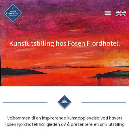
Hopp
rett
til
innholdet
Kunstutstilling hos Fosen Fjordhotell
Velkommen til en inspirerende kunstopplevelse ved havet!
Fosen Fjordhotell har gleden av å presentere en unik utstilling