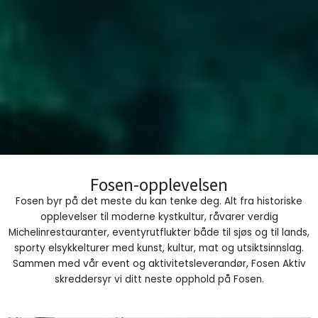
Sommertid på Fosen
Fosen-opplevelsen
Fosen byr på det meste du kan tenke deg. Alt fra historiske
opplevelser til moderne kystkultur, råvarer verdig
Michelinrestauranter, eventyrutflukter både til sjøs og til lands,
sporty elsykkelturer med kunst, kultur, mat og utsiktsinnslag.
Sammen med vår event og aktivitetsleverandør, Fosen Aktiv
skreddersyr vi ditt neste opphold på Fosen.